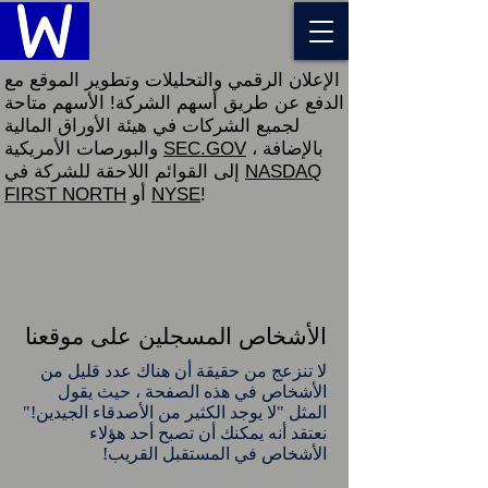
الإعلان الرقمي والتحليلات وتطوير الموقع مع
الدفع عن طريق أسهم الشركة! الأسهم متاحة
لجميع الشركات في هيئة الأوراق المالية
، بالإضافة
SEC.GOV
والبورصات الأمريكية
NASDAQ
إلى القوائم اللاحقة للشركة في
!
NYSE
أو
FIRST NORTH
الأشخاص المسجلين على موقعنا
لا تنزعج من حقيقة أن هناك عدد قليل من
الأشخاص في هذه الصفحة ، حيث يقول
المثل "لا يوجد الكثير من الأصدقاء الجيدين!"
نعتقد أنه يمكنك أن تصبح أحد هؤلاء
الأشخاص في المستقبل القريب!