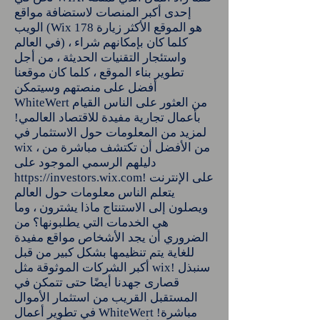
إحدى أكبر المنصات لاستضافة مواقع
الويب (Wix 178 هو الموقع الأكثر زيارة
في العالم) ، كلما كان بإمكانهم شراء
واستئجار التقنيات الحديثة ، من أجل
تطوير بناء الموقع ، كلما كان موقعنا
أفضل على منصتهم وسيتمكن
WhiteWert من العثور على الناس القيام
بأعمال تجارية مفيدة للاقتصاد العالمي!
لمزيد من المعلومات حول الاستثمار في
wix ، من الأفضل أن تكتشف مباشرة من
دليلهم الرسمي الموجود على
! على الإنترنت
https://investors.wix.com
يتعلم الناس معلومات حول العالم
ويصلون إلى الاستنتاج ماذا يشترون ، وما
هي الخدمات التي يطلبونها؟ من
الضروري أن يجد الأشخاص مواقع مفيدة
للغاية يتم تنظيمها بشكل كبير من قبل
أكبر الشركات الموثوقة مثل wix! سنبذل
قصارى جهدنا أيضًا حتى تتمكن في
المستقبل القريب من استثمار الأموال
في تطوير أعمال WhiteWert مباشرة!