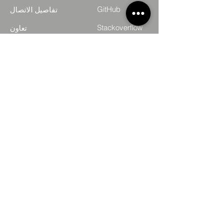
GitHub
تفاصيل الاتصال
Stackoverflow
تعاون
معلومات للمستثمرين
سلامة
عمل
الرؤية والفلسفة
مدونة
المنتدى
مجموعات المصالح
أعضاء الموقع
النجوم الرئيسيين في تكنولوجيا المعلومات
مزايا وكالات الإعلان