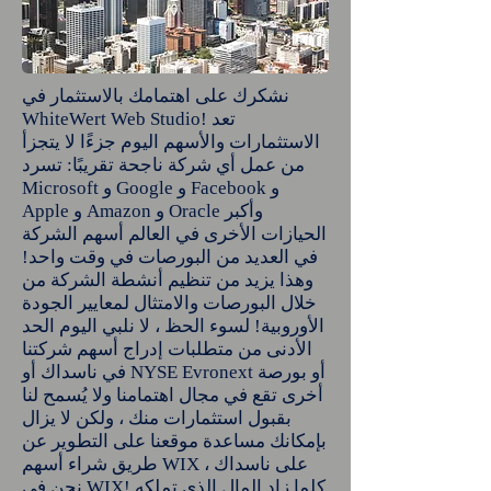
نشكرك على اهتمامك بالاستثمار في
WhiteWert Web Studio! تعد
الاستثمارات والأسهم اليوم جزءًا لا يتجزأ
من عمل أي شركة ناجحة تقريبًا: تسرد
Microsoft و Google و Facebook و
Apple و Amazon و Oracle وأكبر
الحيازات الأخرى في العالم أسهم الشركة
في العديد من البورصات في وقت واحد!
وهذا يزيد من تنظيم أنشطة الشركة من
خلال البورصات والامتثال لمعايير الجودة
الأوروبية! لسوء الحظ ، لا نلبي اليوم الحد
الأدنى من متطلبات إدراج أسهم شركتنا
في ناسداك أو NYSE Evronext أو بورصة
أخرى تقع في مجال اهتمامنا ولا يُسمح لنا
بقبول استثمارات منك ، ولكن لا يزال
بإمكانك مساعدة موقعنا على التطوير عن
طريق شراء أسهم WIX على ناسداك ،
نحن في WIX! كلما زاد المال الذي تملكه