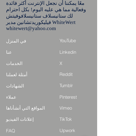
معًا يمكننا أن نجعل الإنترنت أكثر فائدة
وفعالية مما هي عليه اليوم! بكل احترام
لك ستانيسلاف ستانيسلافوفيتش
فيليكوريدتشانين مدير WhiteWert
whitewert@yahoo.com
YouTube
في المنزل
Linkedin
عنا
X
الخدمات
Reddit
أمثلة لعملنا
Tumblr
الشهادات
Pinterest
عملاء
Vimeo
المواقع التي أنشأناها
TikTok
إعلانات الفيديو
Upwork
FAQ