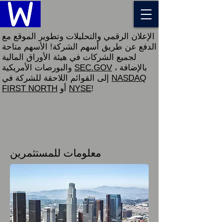
الإعلان الرقمي والتحليلات وتطوير الموقع مع
الدفع عن طريق أسهم الشركة! الأسهم متاحة
لجميع الشركات في هيئة الأوراق المالية
، بالإضافة
SEC.GOV
والبورصات الأمريكية
NASDAQ
إلى القوائم اللاحقة للشركة في
!
NYSE
أو
FIRST NORTH
معلومات للمستثمرين