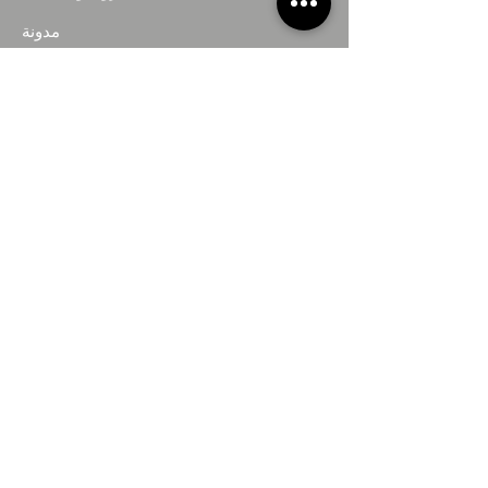
مدونة
المنتدى
مجموعات المصالح
أعضاء الموقع
النجوم الرئيسيين في تكنولوجيا المعلومات
مزايا وكالات الإعلان
مواقع مفيدة
whitewert@yahoo.com
شروط الاستخدام
سياسة الخصوصية
Cookie Policy
بيان إمكانية الوصول