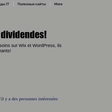
ды IT
Полезные сайты
More
 dividendes!
soins sur Wix et WordPress, ils
mants!
il y a des personnes intéressées