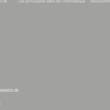
cité
Les principales stars de l'informatique
Stackoverf
 matière de
n