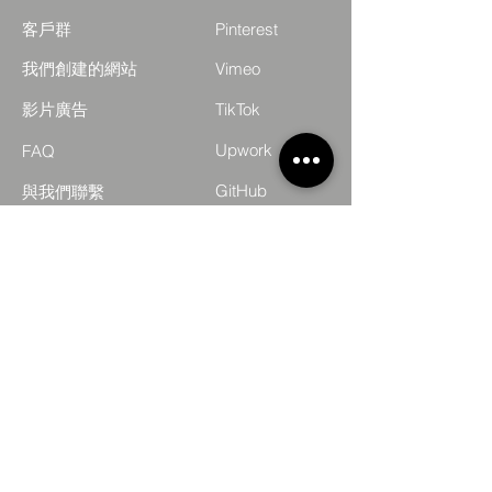
客戶群
Pinterest
我們創建的網站
Vimeo
影片廣告
TikTok
Upwork
FAQ
GitHub
與我們聯繫
StackOverflow
合夥
投資人
安全
與我們一起工作
願景與哲學
博客
論壇