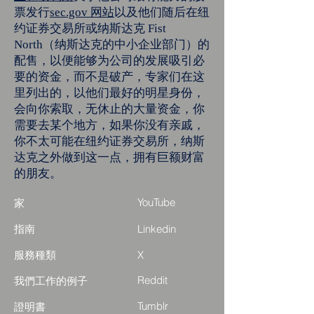
票发行
sec.gov 网站
以及他们随后在纽
约证券交易所或纳斯达克 Fist
North（纳斯达克的中小企业部门）的
配售，以便能够为公司的发展吸引必
要的资金，而不是破产，专家们在这
里列出的，以他们最好的明星身份，
会向你索取，无休止的大量资金，你
需要去某个地方，如果你没有亲戚，
你不太可能在纽约证券交易所，纳斯
达克之外做到这一点，拥有巨额财富
的朋友。
YouTube
家
指南
Linkedin
服務種類
X
Reddit
我們工作的例子
Tumblr
證明書