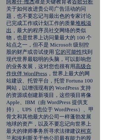
阿希什·维杰
谁是关键教育者
谷歌分析
关于如何改进贵公司广告活动的问
题，也不要忘记与最出色的专家讨论
已完成工作或计划工作的质量
堆栈溢
出
，最大的程序员社交网络的类似
物，也是世界上访问量最大的 100 个
站点之一，但不是 Microsoft 级别控
股的财产或尝试使用
它的可能性
找到
现代世界最聪明的头脑，可以影响您
的业务发展，这对您也很有用
高级合
作伙伴 WordPress
，世界上最大的网
站建设、托管平台，托管 Fortuna 100
网站，以增强现有的 WordPress 支持
的资源或创建新项目，这些项目将像
Apple、IBM（由 WordPress 提供支
持）、UPS（也位于 WordPress）、甲
骨文和其他最大的公司一样蓬勃发展
地球的资产，以及不要忘记向世界上
最大的律师事务所寻求法律建议
柯克
兰和埃利斯
关于他公司最有能力的股