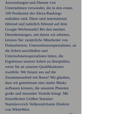
Anwendungen und Dienste von
Unternehmen verwendet, die in den ersten
100 Positionen des Alexa-Rankings
enthalten sind. Diese sind international
führend und natürlich führend auf dem
Google-Werbemarkt! Bei den meisten
Dienstleistungen, mit denen wir arbeiten,
können Sie: zusätzliche Mitarbeiter von
Drittanbietern, Unternehmensspezialisten, an
die Arbeit anschließen und
Unternehmensspezialisten bitten, die
Ergebnisse unserer Arbeit zu überprüfen,
wenn Sie an unseren Qualifikationen
zweifeln. Wir freuen uns auf die
Zusammenarbeit mit Ihnen! Wir glauben,
dass wir gemeinsam eine starke Marke
aufbauen können, die unserem Planeten
große und monetäre Vorteile bringt. Mit
freundlichen Grüßen Stanislav
Stanislavovich Velikoredchanin Direktor
von WhiteWert.