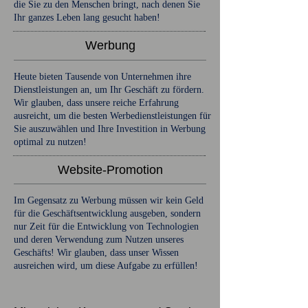
die Sie zu den Menschen bringt, nach denen Sie
Ihr ganzes Leben lang gesucht haben!
Werbung
Heute bieten Tausende von Unternehmen ihre
Dienstleistungen an, um Ihr Geschäft zu fördern.
Wir glauben, dass unsere reiche Erfahrung
ausreicht, um die besten Werbedienstleistungen für
Sie auszuwählen und Ihre Investition in Werbung
optimal zu nutzen!
Website-Promotion
Im Gegensatz zu Werbung müssen wir kein Geld
für die Geschäftsentwicklung ausgeben, sondern
nur Zeit für die Entwicklung von Technologien
und deren Verwendung zum Nutzen unseres
Geschäfts! Wir glauben, dass unser Wissen
ausreichen wird, um diese Aufgabe zu erfüllen!