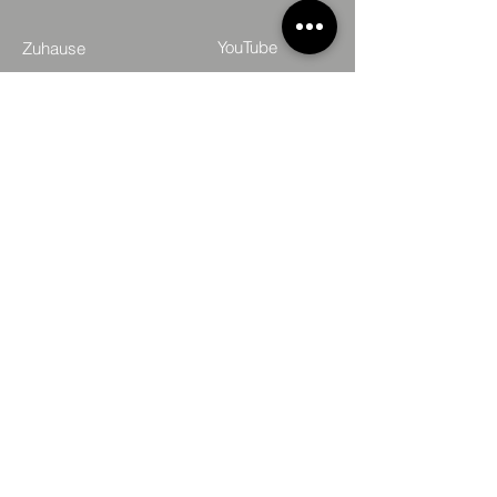
YouTube
Zuhause
Uber uns
Linkedin
Dienstleistungen
X
Reddit
Unsere Arbeiten
Tumblr
Zertifikate
Kunden
Pinterest
Von uns erstellte Websites
Vimeo
Videowerbung
TikTok
Upwork
FAQ
GitHub
Kontaktdaten
StackOverflow
Partnerschaft