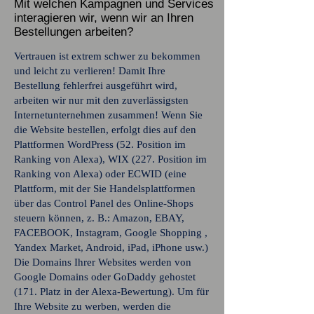
Mit welchen Kampagnen und Services
interagieren wir, wenn wir an Ihren
Bestellungen arbeiten?
Vertrauen ist extrem schwer zu bekommen
und leicht zu verlieren! Damit Ihre
Bestellung fehlerfrei ausgeführt wird,
arbeiten wir nur mit den zuverlässigsten
Internetunternehmen zusammen! Wenn Sie
die Website bestellen, erfolgt dies auf den
Plattformen WordPress (52. Position im
Ranking von Alexa), WIX (227. Position im
Ranking von Alexa) oder ECWID (eine
Plattform, mit der Sie Handelsplattformen
über das Control Panel des Online-Shops
steuern können, z. B.: Amazon, EBAY,
FACEBOOK, Instagram, Google Shopping ,
Yandex Market, Android, iPad, iPhone usw.)
Die Domains Ihrer Websites werden von
Google Domains oder GoDaddy gehostet
(171. Platz in der Alexa-Bewertung). Um für
Ihre Website zu werben, werden die