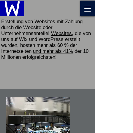
Erstellung von Websites mit Zahlung
durch die Website oder
Unternehmensanteile!
Websites
, die von
uns auf Wix und WordPress erstellt
wurden, hosten mehr als 60 % der
Internetseiten
und mehr als 41%
der 10
Millionen erfolgreichsten!